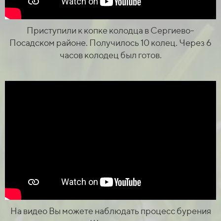
Приступили к копке колодца в Сергиево-
Посадском районе. Получилось 10 колец. Через 6
часов колодец был готов.
На видео Вы можете наблюдать процесс бурения